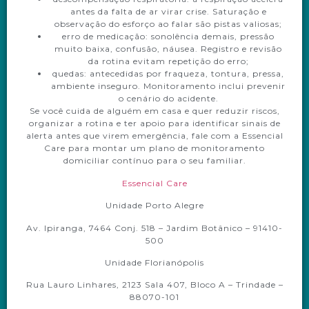
antes da falta de ar virar crise. Saturação e
observação do esforço ao falar são pistas valiosas;
erro de medicação: sonolência demais, pressão
muito baixa, confusão, náusea. Registro e revisão
da rotina evitam repetição do erro;
quedas: antecedidas por fraqueza, tontura, pressa,
ambiente inseguro. Monitoramento inclui prevenir
o cenário do acidente.
Se você cuida de alguém em casa e quer reduzir riscos,
organizar a rotina e ter apoio para identificar sinais de
alerta antes que virem emergência, fale com a Essencial
Care para montar um plano de monitoramento
domiciliar contínuo para o seu familiar.
Essencial Care
Unidade Porto Alegre
Av. Ipiranga, 7464 Conj. 518 – Jardim Botânico – 91410-
500
Unidade Florianópolis
Rua Lauro Linhares, 2123 Sala 407, Bloco A – Trindade –
88070-101