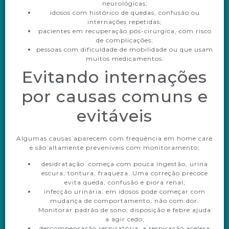
neurológicas;
idosos com histórico de quedas, confusão ou
internações repetidas;
pacientes em recuperação pós-cirúrgica, com risco
de complicações;
pessoas com dificuldade de mobilidade ou que usam
muitos medicamentos.
Evitando internações
por causas comuns e
evitáveis
Algumas causas aparecem com frequência em home care
e são altamente preveníveis com monitoramento;
desidratação: começa com pouca ingestão, urina
escura, tontura, fraqueza. Uma correção precoce
evita queda, confusão e piora renal;
infecção urinária: em idosos pode começar com
mudança de comportamento, não com dor.
Monitorar padrão de sono, disposição e febre ajuda
a agir cedo;
descompensação respiratória: a respiração acelera